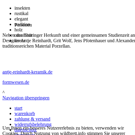
insekten
rustikal
elegant
tradition
Personen
holz
Neben der Thüringer Herkunft und einer gemeinsamen Studienzeit an d
ornament
Designer Antje Reinhardt, Grit Wolf, Jens Pfotenhauer und Alexande
linear
traditionsreichen Material Porzellan.
antje-reinhardt-keramik.de
formwesen.de
^
Navigation überspringen
start
warenkorb
zahlung & versand
widerrufsbelehrung
Um Ihnen ein besseres Nutzererlebnis zu bieten, verwenden wir
datenschutz
Cookies. Durch Nutzung von wildbrett.info stimmen Sie unserer